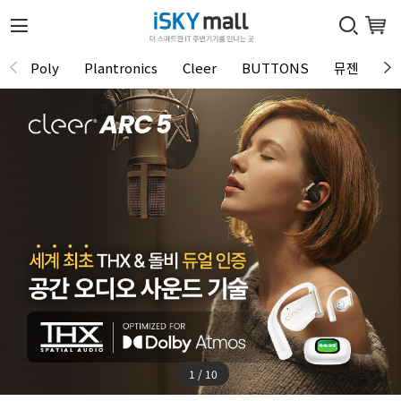
Poly
Plantronics
Cleer
BUTTONS
뮤젠
Tu
1 / 10