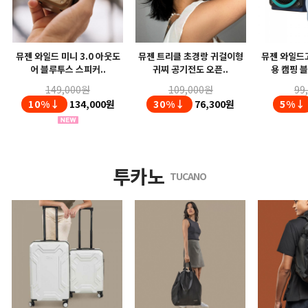
뮤젠 와일드 미니 3.0 아웃도
뮤젠 트리클 초경랑 귀걸이형
뮤젠 와일드고
어 블루투스 스피커..
귀찌 공기전도 오픈..
용 캠핑 블
149,000원
109,000원
99
10%↓
134,000원
30%↓
76,300원
5%↓
투카노
TUCANO