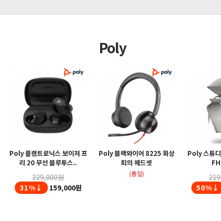
Poly
Poly 플랜트로닉스 보이저 프
Poly 블랙와이어 8225 화상
Poly 스튜
리 20 무선 블루투스..
회의 헤드셋
FH
(품절)
229,000원
219
31%↓
159,000원
50%↓