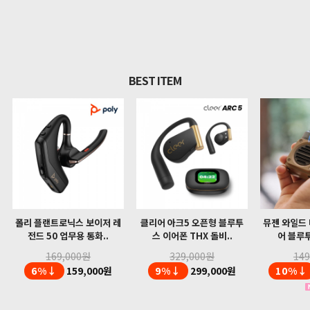
BEST ITEM
폴리 플랜트로닉스 보이저 레
클리어 아크5 오픈형 블루투
뮤젠 와일드 
전드 50 업무용 통화..
스 이어폰 THX 돌비..
어 블루투
169,000원
329,000원
14
6%↓
159,000원
9%↓
299,000원
10%↓