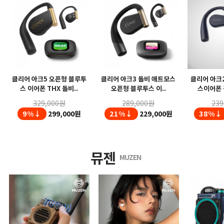
클리어 아크5 오픈형 블루투
클리어 아크3 돌비 애트모스
클리어 아크
스 이어폰 THX 돌비..
오픈형 블루투스 이..
스이어폰 
329,000원
289,000원
239
9%↓
299,000원
21%↓
229,000원
38%↓
뮤젠
MUZEN