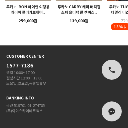
투카노 IRON 아이언 여행용
투카노 CARRY 캐리 버티컬
투카노 TUG
캐리어 폴리카보네이..
쇼퍼 숄더백 큰 캔버스..
데일리 비즈
259,000원
139,000원
229
13%↓
CUSTOMER CENTER
1577-7186
평일 10:00~ 17:00
점심시간 12:00 ~ 13:00
토요일,일요일,공휴일휴무
BANKING INFO
국민 519701-01-274705
(주)아이스카이네트웍스