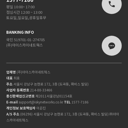
평일 10:00~ 17:00
점심시간 12:00 ~ 13:00
토요일,일요일,공휴일휴무
BANKING INFO
국민 519701-01-274705
(주)아이스카이네트웍스
업체명
(주)아이스카이네트웍스
대표
최호
주소
서울시 강남구 논현로 172, 3층 (도곡동, 파비스 빌딩)
사업자 등록번호
214-88-33466
통신판매업신고번호
제2011서울강남01154호
E-mail
support@iskynetworks.co.kr
TEL
1577-7186
개인정보 보호책임자
이은진
A/S 주소
(06296) 서울시 강남구 논현로 172, 3층 (도곡동, 파비스 빌딩) ㈜아이
스카이네트웍스