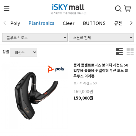
Poly
Plantronics
Cleer
BUTTONS
뮤젠
T
1 / 0
정렬
폴리 플랜트로닉스 보이저 레전드 50
업무용 통화용 귀걸이형 무선 모노 블
루투스 이어폰
보이저 레전드 50
169,000원
159,000원