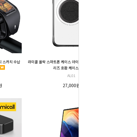
치 스카치 수납
라미콜 올락 스마트폰 케이스 아이폰 13 14 갤럭시 S23 시
리즈 호환 케이스
AL01
원
27,000원