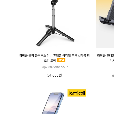
라미콜 올락 블루투스 미니 휴대폰 삼각대 무선 셀카봉 리
라미콜 휴대폰 
모컨 포함
럭
La)AL08-Selfie S&Tri
54,000원