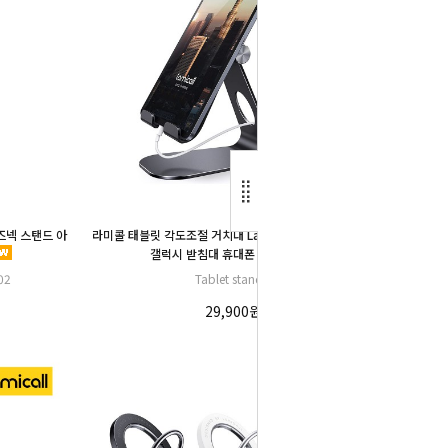
구즈넥 스탠드 아
라미콜 태블릿 각도조절 거치대 Lamicall 아이패드 스탠드
갤럭시 받침대 휴대폰 호환
02
Tablet stand S
29,900원