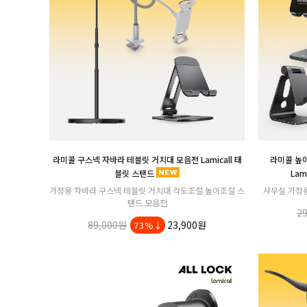
라미콜 구스넥 자바라 테블릿 거치대 모음전 Lamicall 태
라미콜 높이
블릿 스탠드
Lam
가정용 자바라 구스넥 테블릿 거치대 각도조절 높이조절 스
사무실 가정
탠드 모음전
2
89,000원
23,900원
73%↓