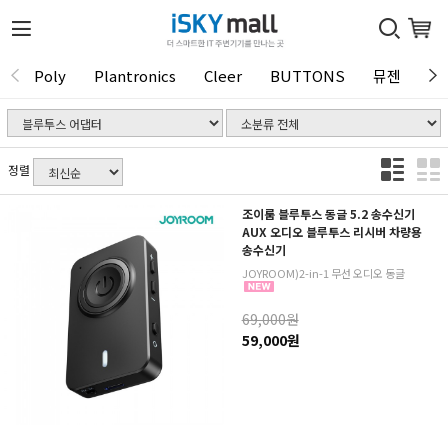
Poly
Plantronics
Cleer
BUTTONS
뮤젠
Tu
1 / 0
정렬
조이룸 블루투스 동글 5.2 송수신기
AUX 오디오 블루투스 리시버 차량용
송수신기
JOYROOM)2-in-1 무선 오디오 동글
69,000원
59,000원