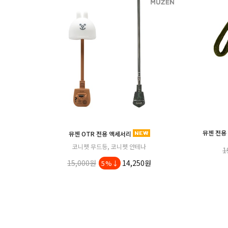
뮤젠 전용 랜
뮤젠 OTR 전용 액세서리
코니펫 무드등, 코니펫 안테나
1
15,000원
14,250원
5%↓