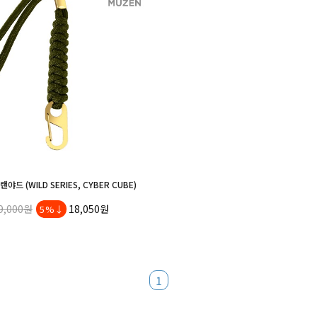
야드 (WILD SERIES, CYBER CUBE)
9,000원
18,050원
5%↓
1