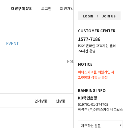
대량구매 문의
로그인
회원가입
마이페이지
/
LOGIN
JOIN US
CUSTOMER CENTER
1577-7186
EVENT
iSKY 온라인 고객지원 센터
24시간 운영
HOME
>
Muzen
>
액세서리
NOTICE
아이스카이몰 회원가입 시
2,000원 적립금 증정!
BANKING INFO
KB국민은행
인기상품
신상품
낮은가격
높은가격
519701-01-274705
예금주 (주)아이스카이 네트웍스
자주하는 질문