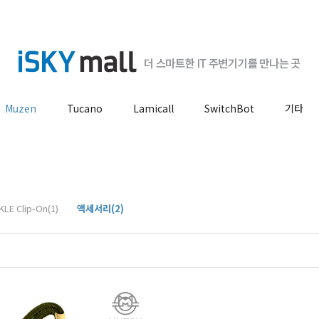
Muzen
Tucano
Lamicall
SwitchBot
기타
KLE Clip-On(1)
액세서리(2)