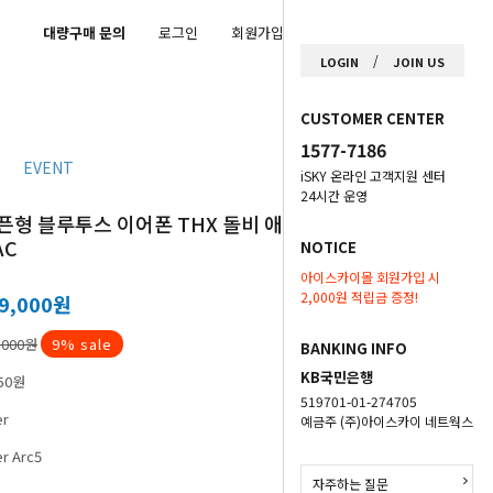
대량구매 문의
로그인
회원가입
마이페이지
/
LOGIN
JOIN US
CUSTOMER CENTER
1577-7186
EVENT
iSKY 온라인 고객지원 센터
24시간 운영
픈형 블루투스 이어폰 THX 돌비 애트모스
AC
NOTICE
아이스카이몰 회원가입 시
2,000원 적립금 증정!
9,000
원
,000원
9
% sale
BANKING INFO
KB국민은행
50원
519701-01-274705
er
예금주 (주)아이스카이 네트웍스
er Arc5
자주하는 질문