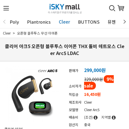
Poly
Plantronics
Cleer
BUTTONS
뮤젠
Tu
Cleer
오픈형 블루투스 무선 이어폰
클리어 아크5 오픈형 블루투스 이어폰 THX 돌비 애트모스 Cle
er Arc5 LDAC
299,000
원
판매가
9
%
329,000원
sale
소비자가
16,450원
적립금
제조회사
Cleer
모델명
Cleer Arc5
배송비
(조건)
지역별
원산지
중국
클리어 아크5