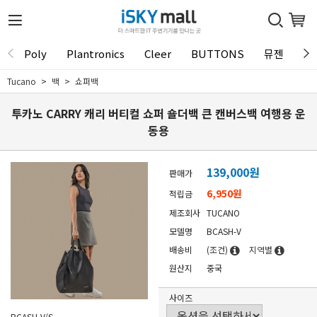
Poly
Plantronics
Cleer
BUTTONS
뮤젠
Tu
Tucano
백
쇼퍼백
투카노 CARRY 캐리 버티컬 쇼퍼 숄더백 큰 캔버스백 여행용 운
동용
139,000
원
판매가
6,950원
적립금
제조회사
TUCANO
모델명
BCASH-V
배송비
(조건)
지역별
원산지
중국
사이즈
BCASH-V/S