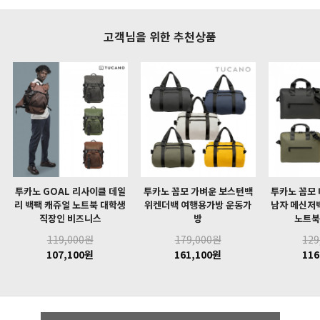
고객님을 위한 추천상품
투카노 GOAL 리사이클 데일
투카노 꼼모 가벼운 보스턴백
투카노 꼼모
리 백팩 캐쥬얼 노트북 대학생
위켄더백 여행용가방 운동가
남자 메신저
직장인 비즈니스
방
노트북
119,000원
179,000원
129
107,100원
161,100원
116