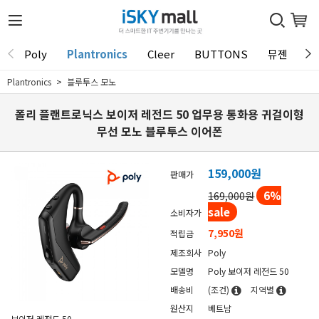
Poly
Plantronics
Cleer
BUTTONS
뮤젠
T
Plantronics
블루투스 모노
폴리 플랜트로닉스 보이저 레전드 50 업무용 통화용 귀걸이형
무선 모노 블루투스 이어폰
159,000원
판매가
6
%
169,000원
sale
소비자가
7,950원
적립금
제조회사
Poly
모델명
Poly 보이저 레전드 50
배송비
(조건)
지역별
원산지
베트남
보이저 레전드 50