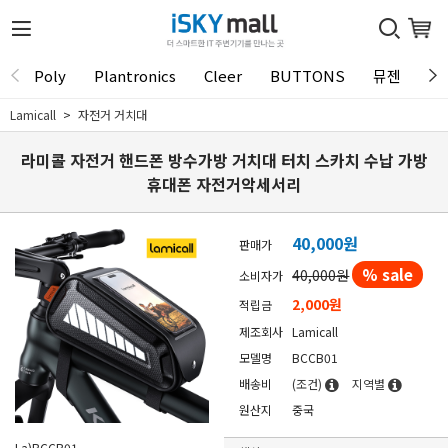
Poly
Plantronics
Cleer
BUTTONS
뮤젠
Tu
Lamicall
자전거 거치대
라미콜 자전거 핸드폰 방수가방 거치대 터치 스카치 수납 가방
휴대폰 자전거악세서리
40,000원
판매가
% sale
40,000원
소비자가
2,000원
적립금
제조회사
Lamicall
모델명
BCCB01
배송비
(조건)
지역별
원산지
중국
La)BCCB01