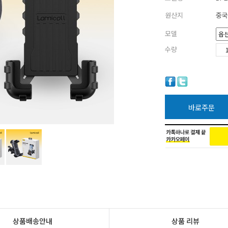
원산지
중국
모델
수량
바로주문
상품배송안내
상품 리뷰