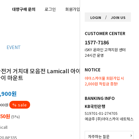
대량구매 문의
로그인
회원가입
마이페이지
/
LOGIN
JOIN US
CUSTOMER CENTER
1577-7186
EVENT
iSKY 온라인 고객지원 센터
24시간 운영
전거 거치대 모음전 Lamicall 아이폰 갤럭
NOTICE
바이 마운트
아이스카이몰 회원가입 시
2,000원 적립금 증정!
,900
원
BANKING INFO
000원
% sale
KB국민은행
519701-01-274705
450원
(5%)
예금주 (주)아이스카이 네트웍스
call
자주하는 질문
20,BP335