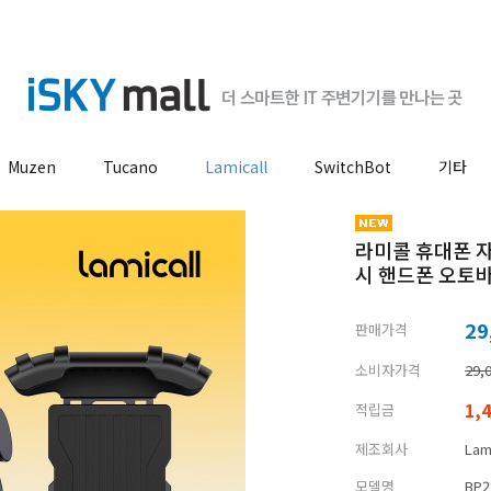
Muzen
Tucano
Lamicall
SwitchBot
기타
라미콜 휴대폰 자
시 핸드폰 오토
29
판매가격
소비자가격
29,
1,
적립금
제조회사
Lami
모델명
BP2