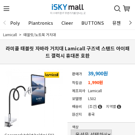
Poly
Plantronics
Cleer
BUTTONS
뮤젠
Tu
Lamicall
태블릿/노트북 거치대
라미콜 태블릿 자바라 거치대 Lamicall 구즈넥 스탠드 아이패
드 갤럭시 휴대폰 호환
39,900
원
판매가
1,990원
적립금
제조회사
Lamicall
모델명
LS02
배송비
(조건)
지역별
원산지
중국
색상
Gooseneck tablet holder LS02