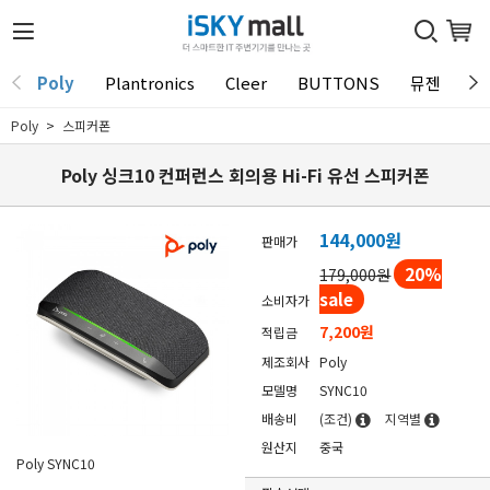
Poly
Plantronics
Cleer
BUTTONS
뮤젠
T
Poly
스피커폰
Poly 싱크10 컨퍼런스 회의용 Hi-Fi 유선 스피커폰
144,000원
판매가
20
%
179,000원
sale
소비자가
7,200원
적립금
제조회사
Poly
모델명
SYNC10
배송비
(조건)
지역별
원산지
중국
Poly SYNC10