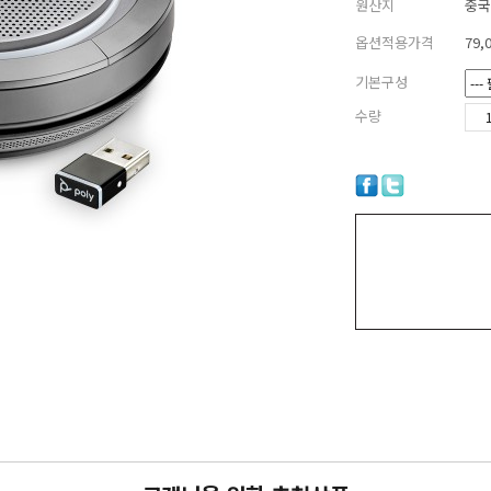
원산지
중국
옵션적용가격
79,
기본구성
수량