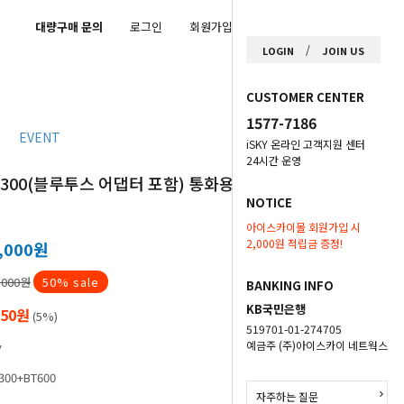
대량구매 문의
로그인
회원가입
마이페이지
/
LOGIN
JOIN US
CUSTOMER CENTER
1577-7186
EVENT
iSKY 온라인 고객지원 센터
24시간 운영
 5300(블루투스 어댑터 포함) 통화용 블루투
NOTICE
아이스카이몰 회원가입 시
2,000원 적립금 증정!
,000원
,000원
50
% sale
BANKING INFO
KB국민은행
950원
(5%)
519701-01-274705
예금주 (주)아이스카이 네트웍스
y
300+BT600
자주하는 질문