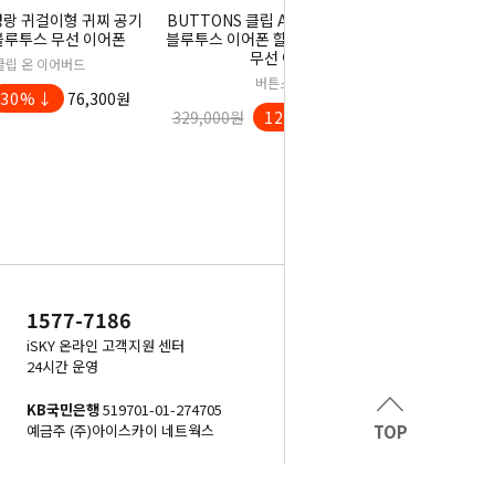
경랑 귀걸이형 귀찌 공기
BUTTONS 클립 AI 비서 HALI 오픈형
블루투스 무선 이어폰
블루투스 이어폰 할리 동시통역 버튼스
무선 이어폰
클립 온 이어버드
버튼스 클립
30%↓
76,300원
329,000원
12%↓
289,000원
1577-7186
iSKY 온라인 고객지원 센터
24시간 운영
KB국민은행
519701-01-274705
예금주 (주)아이스카이 네트웍스
TOP