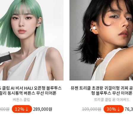
 클립 AI 비서 HALI 오픈형 블루투스
뮤젠 트리클 초경랑 귀걸이형 귀찌 
할리 동시통역 버튼스 무선 이어폰
형 블루투스 무선 이어폰
버튼스 클립
트리클 클립 온 이어버드
000원
12%↓
289,000원
109,000원
30%↓
76,