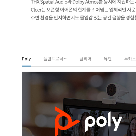
Poly
플랜트로닉스
클리어
뮤젠
투카노