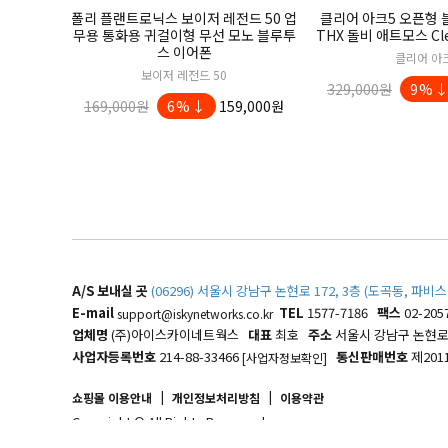
폴리 플랜트로닉스 보이저 레전드 50 업
클리어 아크5 오픈형
무용 통화용 귀걸이형 무선 모노 블루투
THX 돌비 애트모스 Clee
스 이어폰
클리어 아
보이저 레전드 50
329,000원
9%
169,000원
6%↓
159,000원
A/S 보내실 곳
(06296) 서울시 강남구 논현로 172, 3층 (도곡동, 
E-mail
TEL
1577-7186
팩스
02-205
support@iskynetworks.co.kr
업체명
(주)아이스카이네트웍스
대표
최호
주소
서울시 강남구 논현로 1
사업자등록번호
214-88-33466
통신판매번호
제201
[사업자정보확인]
|
|
쇼핑몰 이용안내
개인정보처리방침
이용약관
Copyright © All Rights Reserved.