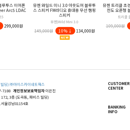
 블루투스 이어폰
뮤젠 와일드 미니 3.0 아웃도어 블루투
뮤젠 트리클 초
r Arc5 LDAC
스 스피커 FM라디오 휴대용 무선 캠핑
전도 오픈형 
스피커
크5
트리클 
뮤젠)Wild Mini 3.0
↓
299,000원
109,000원
149,000원
10%↓
134,000원
CUSTOMER
파비스 빌딩) ㈜아이스카이네트웍스
CENTER
7-7188
개인정보보호책임자
이은진
72, 3층 (도곡동, 파비스 빌딩)
1서울강남01154호
BANKING
INFO