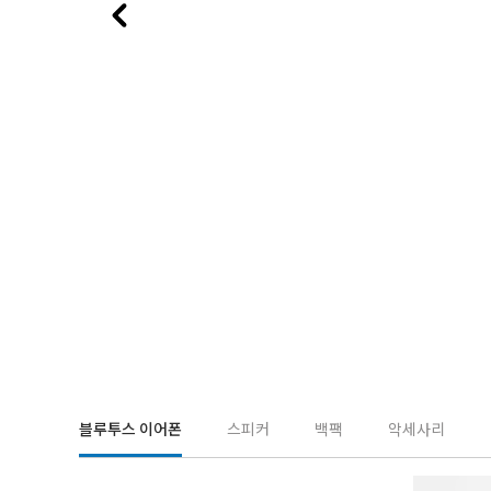
블루투스 이어폰
스피커
백팩
악세사리