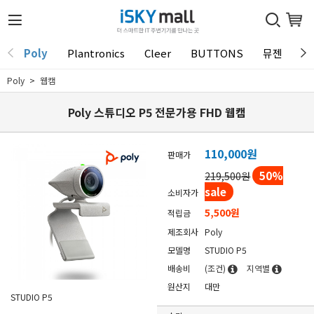
Poly
Plantronics
Cleer
BUTTONS
뮤젠
T
Poly
웹캠
Poly 스튜디오 P5 전문가용 FHD 웹캠
110,000
원
판매가
50
%
219,500원
sale
소비자가
5,500원
적립금
제조회사
Poly
모델명
STUDIO P5
배송비
(조건)
지역별
원산지
대만
STUDIO P5