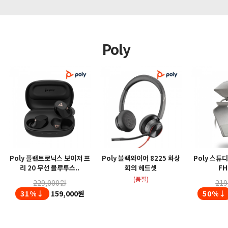
Poly
Poly 플랜트로닉스 보이저 프
Poly 블랙와이어 8225 화상
Poly 스튜
리 20 무선 블루투스..
회의 헤드셋
FH
(품절)
229,000원
219
31%↓
159,000원
50%↓