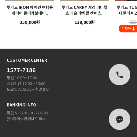
투카노 IRON 아이언 여행용
투카노 CARRY 캐리 버티컬
투카노 TUG
캐리어 폴리카보네이..
쇼퍼 숄더백 큰 캔버스..
데일리 비즈
259,000원
139,000원
229
13%↓
CUSTOMER CENTER
1577-7186
평일 10:00~ 17:00
점심시간 12:00 ~ 13:00
토요일,일요일,공휴일휴무
BANKING INFO
국민 519701-01-274705
(주)아이스카이네트웍스