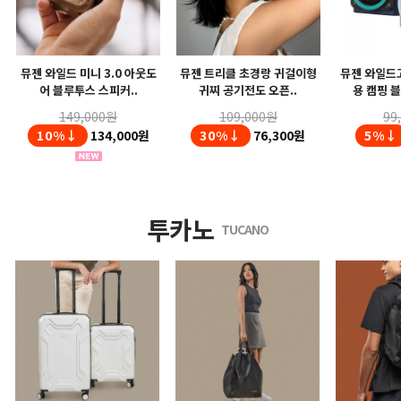
뮤젠 와일드 미니 3.0 아웃도
뮤젠 트리클 초경랑 귀걸이형
뮤젠 와일드고
어 블루투스 스피커..
귀찌 공기전도 오픈..
용 캠핑 블
149,000원
109,000원
99
10%↓
134,000원
30%↓
76,300원
5%↓
투카노
TUCANO