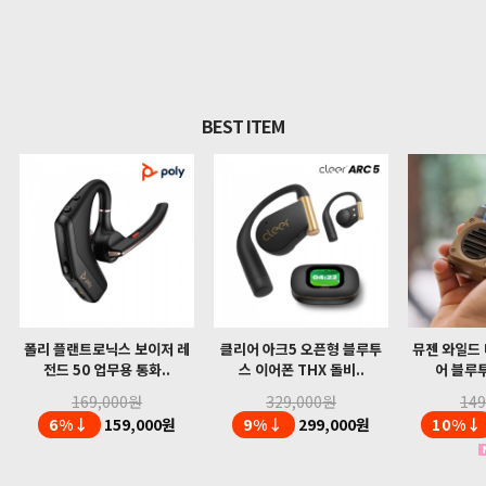
BEST ITEM
폴리 플랜트로닉스 보이저 레
클리어 아크5 오픈형 블루투
뮤젠 와일드 
전드 50 업무용 통화..
스 이어폰 THX 돌비..
어 블루투
169,000원
329,000원
14
6%↓
159,000원
9%↓
299,000원
10%↓