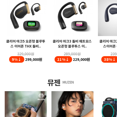
클리어 아크5 오픈형 블루투
클리어 아크3 돌비 애트모스
클리어 아크
스 이어폰 THX 돌비..
오픈형 블루투스 이..
스이어폰 
329,000원
289,000원
239
9%↓
299,000원
21%↓
229,000원
38%↓
뮤젠
MUZEN