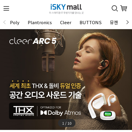
Poly
Plantronics
Cleer
BUTTONS
뮤젠
Tu
1 / 10