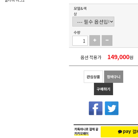
모델&색
상
수량
149,000
옵션 적용가
원
관심상품
장바구니
구매하기