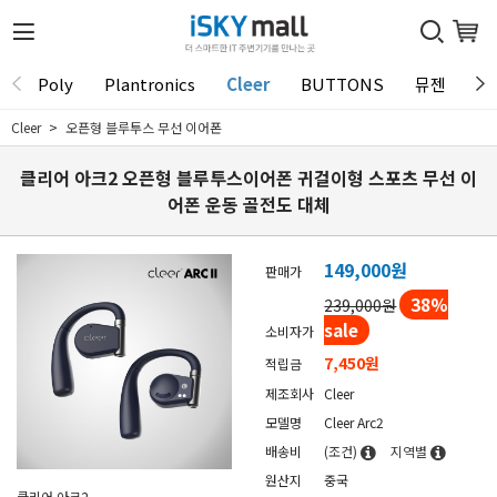
Poly
Plantronics
Cleer
BUTTONS
뮤젠
Tu
Cleer
오픈형 블루투스 무선 이어폰
클리어 아크2 오픈형 블루투스이어폰 귀걸이형 스포츠 무선 이
어폰 운동 골전도 대체
149,000원
판매가
38
%
239,000원
sale
소비자가
7,450원
적립금
제조회사
Cleer
모델명
Cleer Arc2
배송비
(조건)
지역별
원산지
중국
클리어 아크2